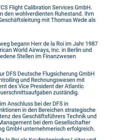
CS Flight Calibration Services GmbH.
t in den wohlverdienten Ruhestand.
Ihm
Geschäftsleitung mit Thomas Wede als
weg begann Herr de la Roi im Jahr 1987
ican World Airways, Inc. in Berlin und
hiedene Stellen im Finanzwesen
 zur DFS Deutsche Flugsicherung GmbH
ntrolling und Rechnungswesen mit
ent des Vice President der Atlantic
Querschnittsaufgaben zuständig.
m Anschluss bei der DFS in
ktionen in den Bereichen strategische
tenz des Geschäftsführers Technik und
y Management bei dem Gesellschafter
ng GmbH unternehmerisch erfolgreich.
 de la Roi als Kaufmännischer Leiter und