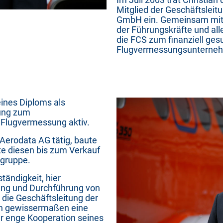
Mitglied der Geschäftsleitu
GmbH ein. Gemeinsam mit 
der Führungskräfte und al
die FCS zum finanziell ge
Flugvermessungsunterneh
ines Diploms als
dung zum
r Flugvermessung aktiv.
 Aerodata AG tätig, baute
te diesen bis zum Verkauf
gruppe.
tändigkeit, hier
ung und Durchführung von
r die Geschäftsleitung der
hn gewissermaßen eine
hr enge Kooperation seines