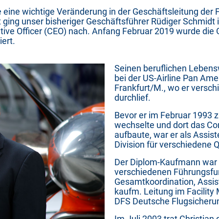
ine wichtige Veränderung in der Geschäftsleitung der F
it ging unser bisheriger Geschäftsführer Rüdiger Schmid
utive Officer (CEO) nach.
Anfang Februar 2019 wurde die 
ert.
Seinen beruflichen Lebens
bei der US-Airline Pan Amer
Frankfurt/M., wo er versc
durchlief.
Bevor er im Februar 1993
wechselte und dort das Co
aufbaute, war er als Assist
Division für verschiedene 
Der Diplom-Kaufmann war i
verschiedenen Führungsfun
Gesamtkoordination, Assis
kaufm. Leitung im Facilit
DFS Deutsche Flugsicheru
Im Juli 2003 trat Christian